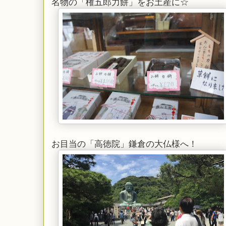
名物の「権五郎力餅」をお土産に☆
お目当の「高徳院」鎌倉の大仏様へ！